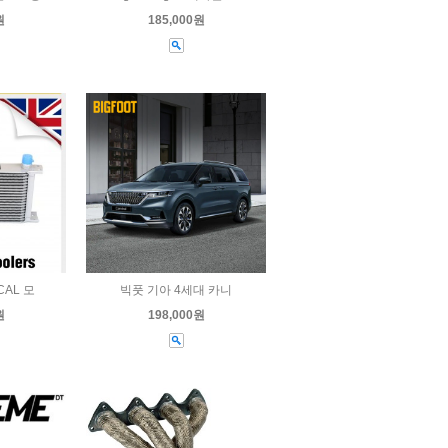
원
185,000원
CAL 모
빅풋 기아 4세대 카니
원
198,000원