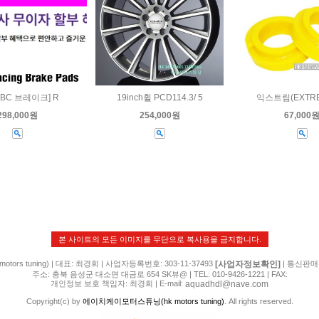
BC 브레이크] R
19inch휠 PCD114.3/ 5
익스트림(EXTRE
298,000원
254,000원
67,000
본 사이트의 모든 이미지를 무단으로 복사용을 금지합니다.
[사업자정보확인]
rs tuning) | 대표: 최경희 | 사업자등록번호: 303-11-37493
| 통신판매
주소: 충북 음성군 대소면 대금로 654 SK뷰@ | TEL: 010-9426-1221 | FAX:
aquadhdl@nave.com
개인정보 보호 책임자: 최경희 | E-mail:
Copyright(c) by
에이치케이모터스튜닝(hk motors tuning)
. All rights reserved.