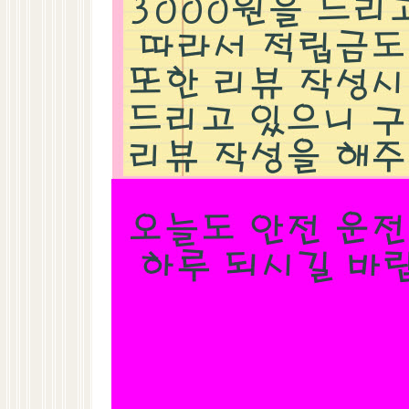
레이싱/모터스포츠
오일/첨가제/케미컬
튜닝악세사리
에어로파츠
휠/타이어
차량매트
대쉬보드 커버
EBC브레이크패드/옐로우스터프
질문과 대답
익스트
1
010-9426-1221
평일 10:00 ~ 18:00
(토,일,공휴일 휴무)
E-MAIL 문의