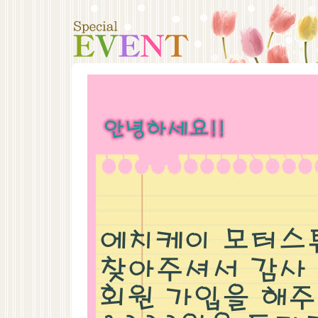
전동차
흡기튜닝
배기튜닝
점화/엔진
바디/밋션/스트럿바/언더바/바디강성
외
서스펜션
브레이크
게이지/미터
아이
터보용품