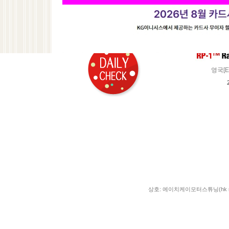
기업 010-9426-1221
농협356-0048-1426-23
예금주 : 최경희
영국[E
상호: 에이치케이모터스튜닝(hk moto