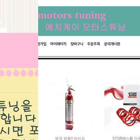
바크 차고다운스
영국 정품!! 라이프
STORM스톰 