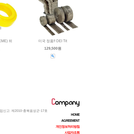
ME) 뒤
미국 정품!! DEI Tit
원
129,500원
업신고: 제2010-충북음성군-17호
HOME
AGREEMENT
개인정보처리방침
사업자조회