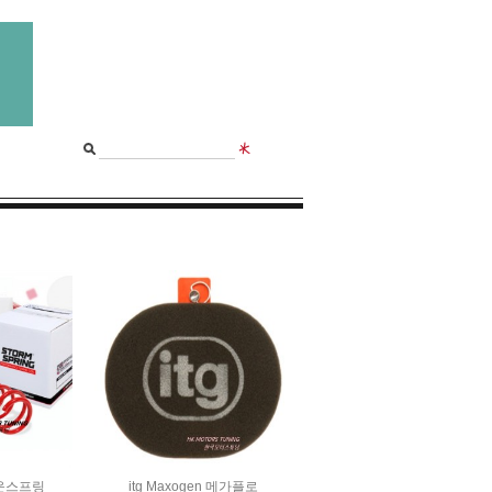
다운스프링
itg Maxogen 메가플로