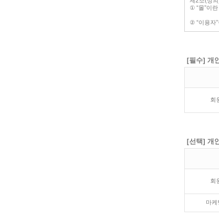
[필수] 개
회
[선택] 개
회
마케