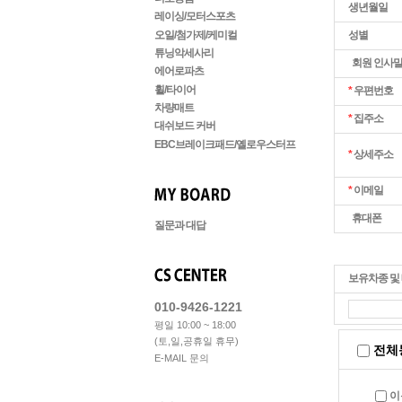
생년월일
레이싱/모터스포츠
오일/첨가제/케미컬
성별
튜닝악세사리
회원 인사
에어로파츠
휠/타이어
*
우편번호
차량매트
*
집주소
대쉬보드 커버
EBC브레이크패드/옐로우스터프
*
상세주소
*
이메일
휴대폰
질문과 대답
보유차종 및
010-9426-1221
평일 10:00 ~ 18:00
(토,일,공휴일 휴무)
전체
E-MAIL 문의
이