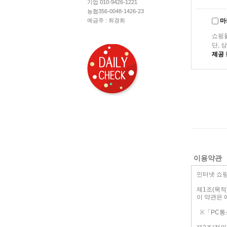
기업 010-9426-1221
농협356-0048-1426-23
예금주 : 최경희
마
쇼핑
단, 
제공 
이용약관