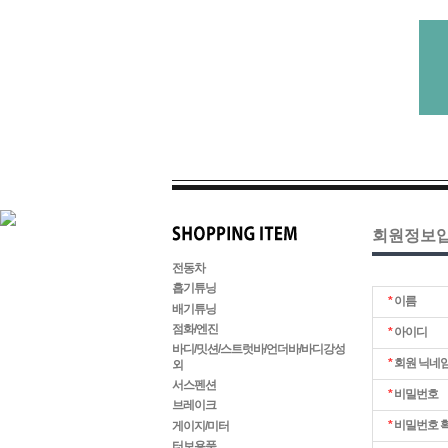
회원정보
전동차
흡기튜닝
*
이름
배기튜닝
점화/엔진
*
아이디
바디/밋션/스트럿바/언더바/바디강성
*
회원 닉네
외
서스펜션
*
비밀번호
브레이크
*
비밀번호 
게이지/미터
터보용품