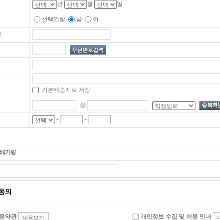
년
월
일
선택안함
남
여
말
기본배송지로 저장
@
-
-
 배기량
동의
용약관
개인정보 수집 및 이용 안내
내용보기