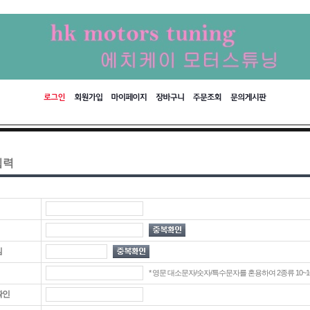
입력
임
* 영문 대소문자/숫자/특수문자를 혼용하여 2종류 10~16
확인