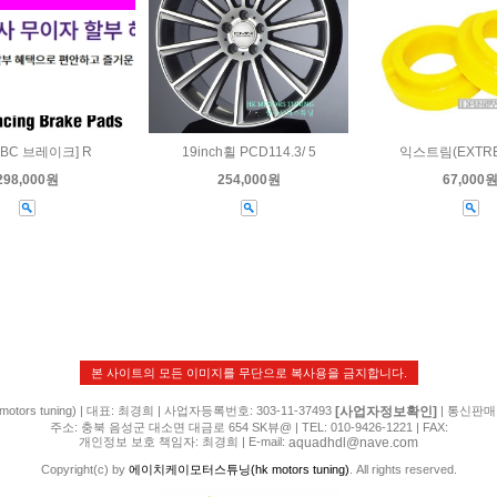
BC 브레이크] R
19inch휠 PCD114.3/ 5
익스트림(EXTRE
298,000원
254,000원
67,000
본 사이트의 모든 이미지를 무단으로 복사용을 금지합니다.
[사업자정보확인]
rs tuning) | 대표: 최경희 | 사업자등록번호: 303-11-37493
| 통신판매
주소: 충북 음성군 대소면 대금로 654 SK뷰@ | TEL: 010-9426-1221 | FAX:
aquadhdl@nave.com
개인정보 보호 책임자: 최경희 | E-mail:
Copyright(c) by
에이치케이모터스튜닝(hk motors tuning)
. All rights reserved.