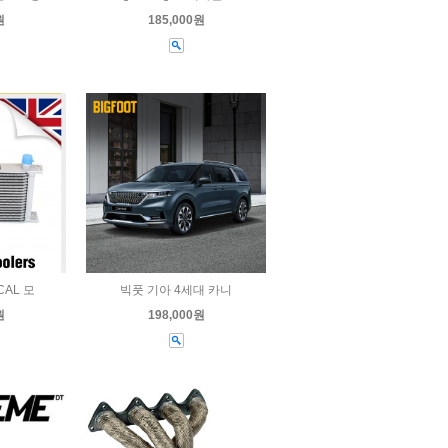
원
185,000원
CAL 모
빅풋 기아 4세대 카니
원
198,000원