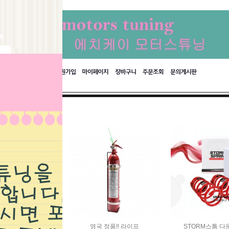
바크 차고다운스
영국 정품!! 라이프
STORM스톰 