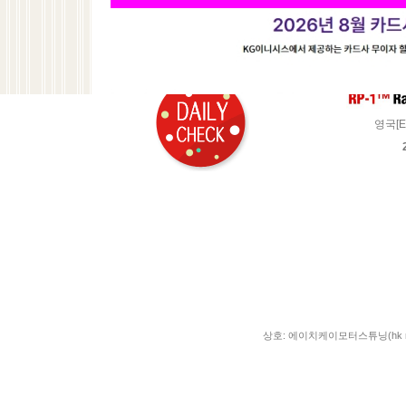
기업 010-9426-1221
농협356-0048-1426-23
예금주 : 최경희
영국[E
상호: 에이치케이모터스튜닝(hk moto