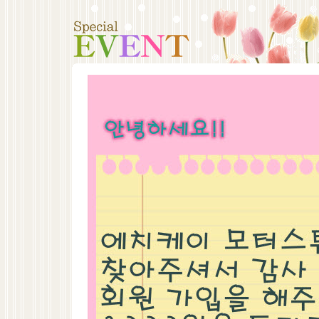
전동차
흡기튜닝
배기튜닝
점화/엔진
바디/밋션/스트럿바/언더바/바디강성
외
서스펜션
브레이크
게이지/미터
아이
터보용품