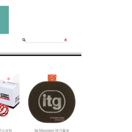
다운스프링
itg Maxogen 메가플로