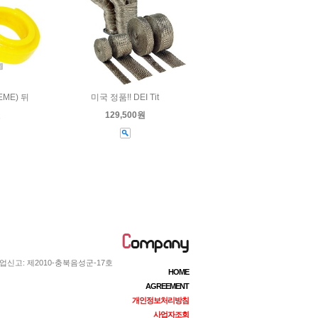
ME) 뒤
미국 정품!! DEI Tit
원
129,500원
업신고: 제2010-충북음성군-17호
HOME
AGREEMENT
개인정보처리방침
사업자조회