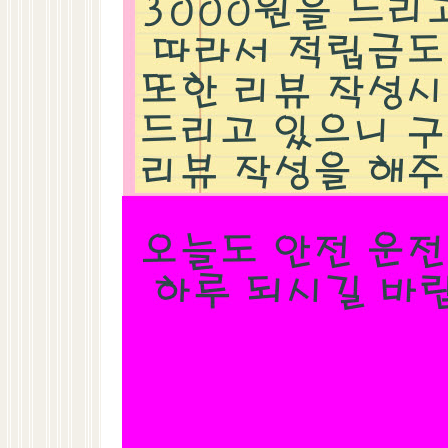
레이싱/모터스포츠
오일/첨가제/케미컬
튜닝악세사리
에어로파츠
휠/타이어
차량매트
대쉬보드 커버
EBC브레이크패드/옐로우스터프
질문과 대답
익스트
1
010-9426-1221
평일 10:00 ~ 18:00
(토,일,공휴일 휴무)
E-MAIL 문의