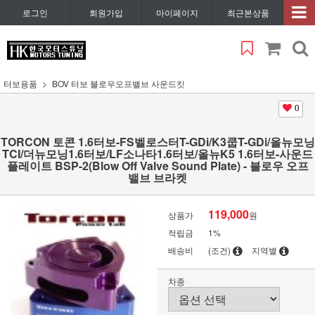
로그인
회원가입
마이페이지
최근본상품
터보용품
BOV 터보 블로우오프밸브 사운드킷
0
TORCON 토콘 1.6터보-FS벨로스터T-GDi/K3쿱T-GDi/올뉴모닝
TCI/더뉴모닝1.6터보/LF소나타1.6터보/올뉴K5 1.6터보-사운드
플레이트 BSP-2(Blow Off Valve Sound Plate) - 블로우 오프
밸브 브라켓
119,000
상품가
원
적립금
1%
배송비
(조건)
지역별
차종