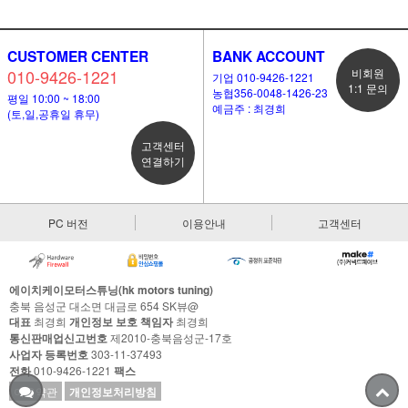
CUSTOMER CENTER
BANK ACCOUNT
010-9426-1221
비회원
기업 010-9426-1221
1:1 문의
농협356-0048-1426-23
평일 10:00 ~ 18:00
예금주 : 최경희
(토,일,공휴일 휴무)
고객센터
연결하기
PC 버전
이용안내
고객센터
에이치케이모터스튜닝(hk motors tuning)
충북 음성군 대소면 대금로 654 SK뷰@
대표
최경희
개인정보 보호 책임자
최경희
통신판매업신고번호
제2010-충북음성군-17호
사업자 등록번호
303-11-37493
전화
010-9426-1221
팩스
이용약관
개인정보처리방침