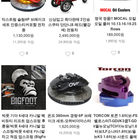
영국 정품!! MOCAL 모칼
익스트림 슬림4P 브레이크
신상입고 최다판매 2인승
오일 쿨러 10.13.16.19.25
세트 인증스티커포함 전차
스쿠터 단단니8 레드(빨강
Rows
종
색) 전동차
189,000원
1,130,000원
2,490,000원
1,890원 적립
11,300원 적립
24,900원 적립
0
0
0
빅풋 기아 4세대 카니발 헤
온프 380mm 경량 6P 브레
TORCON 토콘 1.6터보-FS
비듀티 리프트 업스프링 후
이크 세트-모하비더마스터
벨로스터T-GDi/K3쿱T-GD
륜용/빅풋 4세대 카니발 업
i/올뉴모닝TCI/더뉴모닝1.6
1,620,000원
스프링/빅풋 4세대 카니발
터보/LF소나타1.6터보/올
16,200원 적립
차고 쳐짐 업스프링 (BigFo
뉴K5 1.6터보-사운드 플레