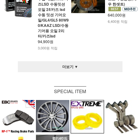
즈LSD 수동밋션
우 한셋트)
오일 2ℓ/카즈 lsd
수동 밋션 기어오
640,000원
일/GL4/GL5 80W9
6,400원 적립
0/KAAZ LSD/수동
기어용 오일 2리
터/카즈lsd
94,900원
3,000원 적립
더보기 ▼
SPECIAL ITEM