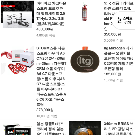
아이바크 차고다운
영국 정품!! 라이프
스프링 프로킷 현
라인 소화기 2.4L
대 팰리세이드 2.5
(LifeLine Hand H
T/ Hyb/ 2.2d/ 3.8i
eld Fire Extinguis
(앞,25/뒤,30다운)
her 2.4L) - FIA공
인
480,000원
350,000원
4,800원 적립
3,500원 적립
STORM스톰 다운
itg Maxogen 메가
스프링 아우디 A6
플로우 오렌지볼
C7(2012년~)30m
오픈형 에어필터(J
m~35mm 다운/ST
C20/40) 제일 기본
ORM 스톰 아우디
오픈형 필터
A6 C7 다운스프
185,000원
링/스톰 아우디A6
1,850원 적립
C7 다운스프링/스
톰 아우디A6 C7
다운스프링/스톰 A
6 C6 차고 다운스
프링
378,000원
10,000원 적립
일본 정품!! (카즈
340mm BRISS 브
코리아 정식 일본
리스 2P 경량 디스
수입 제품)kaaz 카
크로터 전륜용(좌/