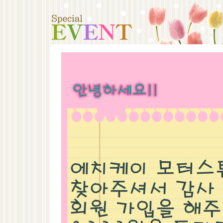
전동차
흡기튜닝
배기튜닝
점화/엔진
바디/밋션/스트럿바/언더바/바디강성
외
서스펜션
브레이크
게이지/미터
아이
터보용품