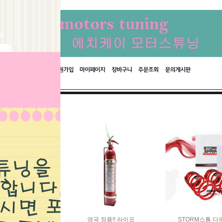
바크 차고다운스
영국 정품!! 라이프
STORM스톰 