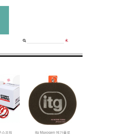
다운스프링
itg Maxogen 메가플로