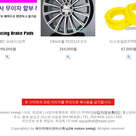
BC 브레이크] R
19inch휠 PCD114.3/ 5
익스트림(EXTRE
298,000원
254,000원
67,000
본 사이트의 모든 이미지를 무단으로 복사용을 금지합니다.
[사업자정보확인]
rs tuning) | 대표: 최경희 | 사업자등록번호: 303-11-37493
| 통신판매
주소: 충북 음성군 대소면 대금로 654 SK뷰@ | TEL: 010-9426-1221 | FAX:
aquadhdl@nave.com
개인정보 보호 책임자: 최경희 | E-mail:
Copyright(c) by
에이치케이모터스튜닝(hk motors tuning)
. All rights reserved.