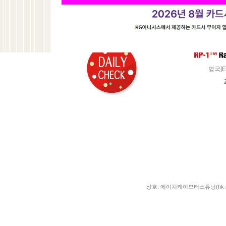
기업 010-9426-1221
농협356-0048-1426-23
예금주 : 최경희
영국[E
상호: 에이치케이모터스튜닝(hk moto