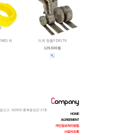
ME) 뒤
미국 정품!! DEI Tit
원
129,500원
업신고: 제2010-충북음성군-17호
HOME
AGREEMENT
개인정보처리방침
사업자조회