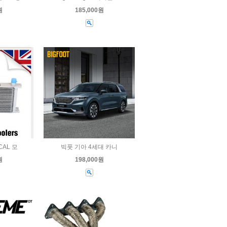
원
185,000원
CAL 모
빅풋 기아 4세대 카니
원
198,000원