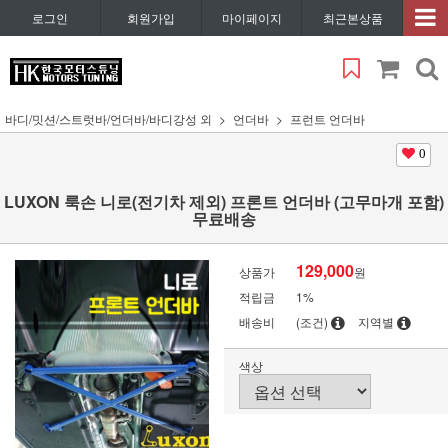
로그인
회원가입
마이페이지
최근본상품
바디/밋션/스트럿바/언더바/바디강성 외
언더바
프런트 언더바
0
LUXON 룩손 니로(전기차 제외) 프론트 언더바 (고무마개 포함)
무료배송
129,000
상품가
원
적립금
1%
배송비
(조건)
지역별
색상