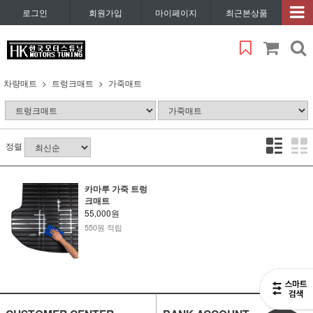
로그인
회원가입
마이페이지
최근본상품
차량매트
트렁크매트
가죽매트
정렬
카마루 가죽 트렁
크매트
55,000원
550원 적립