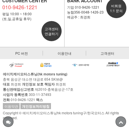
CUSTOMER CENTER
BANK ACCOUNT
010-9426-1221
비회원
기업 010-9426-1221
1:1 문의
농협356-0048-1426-23
평일 10:00 ~ 18:00
예금주 : 최경희
(토,일,공휴일 휴무)
고객센터
연결하기
PC 버전
이용안내
고객센터
에이치케이모터스튜닝(hk motors tuning)
충북 음성군 대소면 대금로 654 SK뷰@
대표
최경희
개인정보 보호 책임자
최경희
통신판매업신고번호
제2010-충북음성군-17호
사업자 등록번호
303-11-37493
전화
010-9426-1221
팩스
이용약관
개인정보처리방침
Copyright © 에이치케이모터스튜닝hk motors tuning구/한국모터스 All rights
reserved.