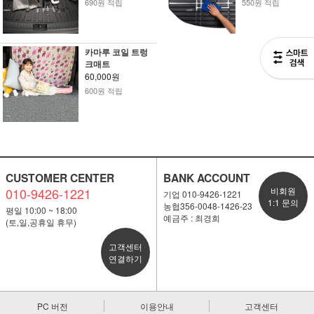
690원 적립
550원 적립
카마루 코일 트렁
크매트
60,000원
600원 적립
CUSTOMER CENTER
BANK ACCOUNT
010-9426-1221
비회원
기업 010-9426-1221
1:1 문의
농협356-0048-1426-23
평일 10:00 ~ 18:00
예금주 : 최경희
(토,일,공휴일 휴무)
고객센터
연결하기
PC 버전
이용안내
고객센터