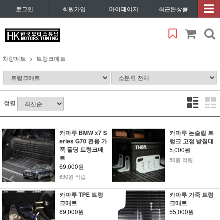
로그인
회원가입
마이페이지
최근본상품
차량매트
트렁크매트
정렬
카마루 BMW x7 S
카마루 논슬립 트
eries G70 전용 가
렁크 고정 받침대
죽 폴딩 트렁크매
5,000원
트
50원 적립
69,000원
690원 적립
카마루 TPE 트렁
카마루 가죽 트렁
크매트
크매트
69,000원
55,000원