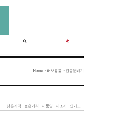
>
>
Home
터보용품
진공분배기
낮은가격
높은가격
제품명
제조사
인기도