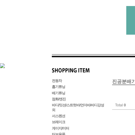
전동차
진공분배
흡기튜닝
배기튜닝
점화/엔진
Total
0
바디/밋션/스트럿바/언더바/바디강성
외
서스펜션
브레이크
게이지/미터
터보용품