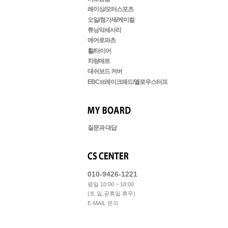
레이싱/모터스포츠
오일/첨가제/케미컬
튜닝악세사리
에어로파츠
휠/타이어
차량매트
대쉬보드 커버
EBC브레이크패드/옐로우스터프
질문과 대답
010-9426-1221
평일 10:00 ~ 18:00
(토,일,공휴일 휴무)
E-MAIL 문의